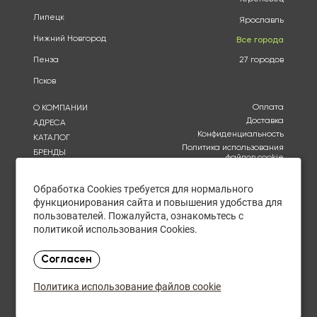
Липецк
Ярославль
Нижний Новгород
Все города
Пенза
27 городов
Псков
Оплата
О КОМПАНИИ
Доставка
АДРЕСА
Конфиденциальность
КАТАЛОГ
Политика использования
БРЕНДЫ
файлов cookie
АКЦИИ
Согласие на обработку
КУПИТЬ ОПТОМ
персональных данных
Обработка Cookies требуется для нормального
ОТЗЫВЫ
функционирования сайта и повышения удобства для
Политика в отношении
обработки персональных
КОНТАКТЫ
пользователей. Пожалуйста, ознакомьтесь с
данных
политикой использования Cookies.
Ежедневно с 10:00 до
Согласен
20:00
в Пятницу с 10:00 до 19:00
Политика использование файлов cookie
Закупки оптом