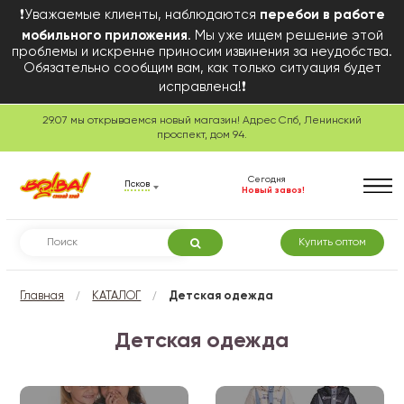
❗Уважаемые клиенты, наблюдаются
перебои в работе
мобильного приложения
. Мы уже ищем решение этой
проблемы и искренне приносим извинения за неудобства.
Обязательно сообщим вам, как только ситуация будет
исправлена!❗
29.07 мы открываемся новый магазин! Адрес Спб, Ленинский
проспект, дом 94.
Сегодня
Псков
Новый завоз!
Купить оптом
/
/
Главная
КАТАЛОГ
Детская одежда
Детская одежда