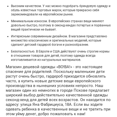
Высоким качеством. У нас можно подобрать брендовую одежду и
обувь известных торговых марок, которые прекрасно себя
зарекомендовали на европейском рынке.
Минимальным износом. В европейских странах вещи меняют
довольно быстро, поэтому в секонд-хендах потертых и порванных
вещей практически не бывает.
Интересным современным дизайном. В магазине представлено
множество классических и оригинальных моделей, которые
сделают детский гардероб богаче и разнообразнее.
Безопасностью. В Европе и США действуют очень строгие нормы
в отношении товаров для детей, поэтому одежда всегда
изготавливается из натуральных материалов.
Магазин дешевой одежды «ВО!ВА!» - это настоящее
спасение для родителей. Поскольку маленькие дети
растут очень быстро, гардероб приходится обновлять
часто, а купить новые детские вещи европейского
производства в нынешних условиях непросто. Наш
магазин один из немногих в городе Пскове предлагает
широкий выбор действительно качественной одежды
секонд-хенд для детей всех возрастов. Он находится по
адресу: улица Яна Фабрициуса, 18А. Если вы ходите
одевать ребенка в качественные вещи и не тратить при
этом уйму денег, добро пожаловать к нам!